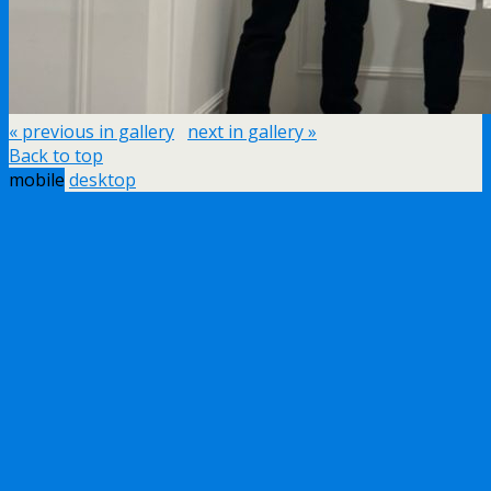
« previous in gallery
next in gallery »
Back to top
mobile
desktop