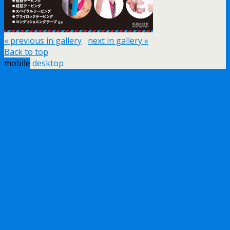
« previous in gallery
next in gallery »
Back to top
mobile
desktop