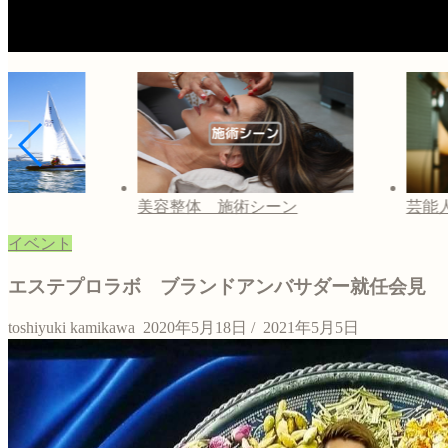
美容整体 施術シーン
芸能人
イベント
エステプロラボ ブランドアンバサダー就任会見
toshiyuki kamikawa
2020年5月18日
/
2021年5月5日