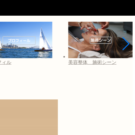
整体 施術シーン
芸能人