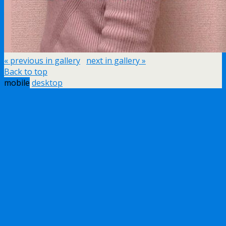
« previous in gallery
next in gallery »
Back to top
mobile
desktop