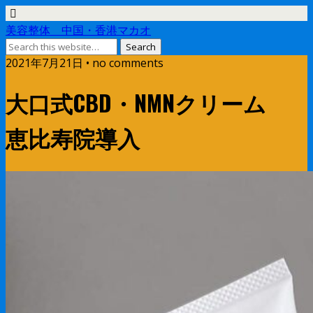
美容整体 中国・香港マカオ
2021年7月21日 • no comments
大口式CBD・NMNクリーム
恵比寿院導入