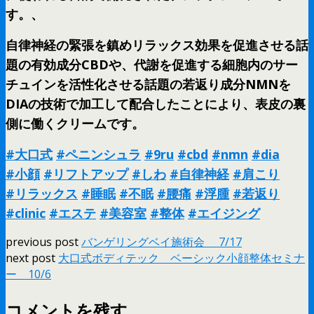
す。、
自律神経の緊張を鎮めリラックス効果を促進させる話
題の有効成分CBDや、代謝を促進する細胞内のサー
チュインを活性化させる話題の若返り成分NMNを
DIAの技術で加工して配合したことにより、表皮の裏
側に働くクリームです。
#大口式
#ペニンシュラ
#9ru
#cbd
#nmn
#dia
#小顔
#リフトアップ
#しわ
#自律神経
#肩こり
#リラックス
#睡眠
#不眠
#腰痛
#浮腫
#若返り
#clinic
#エステ
#美容室
#整体
#エイジング
previous post
バンゲリングベイ施術会 7/17
next post
大口式ボディテック ベーシック小顔整体セミナ
ー 10/6
コメントを残す