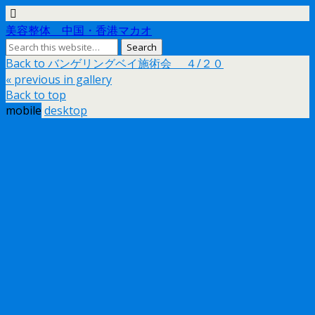
美容整体 中国・香港マカオ
Back to バンゲリングベイ施術会 ４/２０
« previous in gallery
Back to top
mobile
desktop